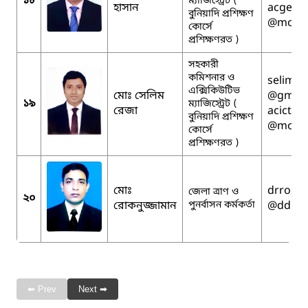
১৮
ম্যাজিস্ট্রেট (
হাসান
acgens
বুনিয়াদি প্রশিক্ষণ
@mopa.
কোর্সে
প্রশিক্ষণরত )
সহকারী
কমিশনার ও
selimd
এক্সিকিউটিভ
মোঃ সেলিম
@gmail
১৯
ম্যাজিস্ট্রেট (
রেজা
acictsh
বুনিয়াদি প্রশিক্ষণ
@mopa.
কোর্সে
প্রশিক্ষণরত )
মোঃ
drrosh
জেলা ত্রাণ ও
২০
রোকনুজ্জামান
পুনর্বাসন কর্মকর্তা
@ddm.g
⬅ Prev
Next ➡