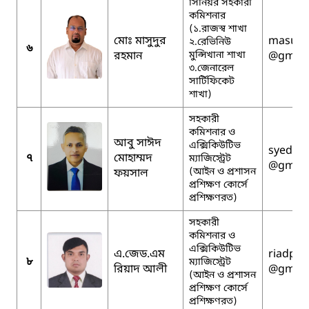
সিনিয়র সহকারী
কমিশনার
(১.রাজস্ব শাখা
মোঃ মাসুদুর
masud3
২.রেভিনিউ
৬
রহমান
মুন্সিখানা শাখা
@gmail
৩.জেনারেল
সার্টিফিকেট
শাখা)
সহকারী
কমিশনার ও
আবু সাঈদ
এক্সিকিউটিভ
syedfai
৭
মোহাম্মদ
ম্যাজিস্ট্রেট
@gmail
(আইন ও প্রশাসন
ফয়সাল
প্রশিক্ষণ কোর্সে
প্রশিক্ষণরত)
সহকারী
কমিশনার ও
এক্সিকিউটিভ
এ.জেড.এম
riadpri
৮
ম্যাজিস্ট্রেট
রিয়াদ আলী
@gmail
(আইন ও প্রশাসন
প্রশিক্ষণ কোর্সে
প্রশিক্ষণরত)