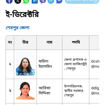
আপনার মতামত প্রদান করুন
ই-ডিরেক্টরি
শেরপুর জেলা
নং
চিত্র
নাম
পদবি
জেলা প্রশাসক ও
ফরিদা
dcsher
১
জেলা ম্যাজিস্ট্রেট
ইয়াসমিন
@mopa.
, শেরপুর
উপপরিচালক,
আরিফা
ddlgsh
২
স্থানীয় সরকার,
সিদ্দিকা
@mopa.
শেরপুর