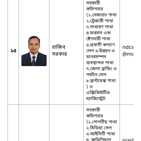
সহকারী
কমিশনার
(১.নেজারত শাখা
২.ট্রেজারী শাখা
৩.সাধারণ শাখা
৪.ফরমস এন্ড
ষ্টেশনারী শাখা
৫.প্রবাসী কল্যাণ
রাজিব
ndcshe
১৫
সেল ৬.উন্নয়ন ও
সরকার
@mopa.
মানবসম্পদ
ব্যবস্থাপনা শাখা
৭.জেলা ব্রান্ডিং ও
পর্যটন সেল
৮.ফ্রন্টডেস্ক শাখা
) ও
এক্সিকিউটিভ
ম্যাজিস্ট্রেট
সহকারী
কমিশনার
(১.গোপনীয় শাখা
২.মিডিয়া সেল
৩.আইসিটি শাখা
৪. জুডিশিয়াল
piashm