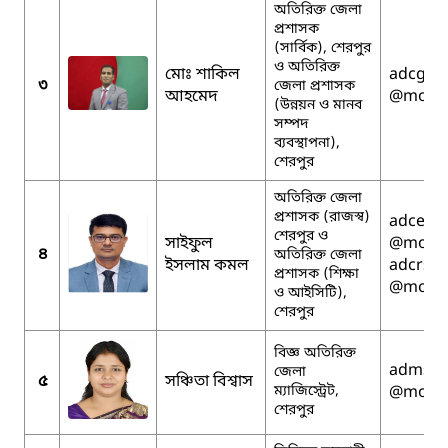
অতিরিক্ত জেলা
প্রশাসক
(সার্বিক), শেরপুর
ও অতিরিক্ত
মোঃ শাকিল
adcgsh
৩
জেলা প্রশাসক
আহমেদ
@mopa.
(উন্নয়ন ও মানব
সম্পদ
ব্যবস্থাপনা),
শেরপুর
অতিরিক্ত জেলা
প্রশাসক (রাজস্ব)
adcedu
শেরপুর ও
সাইফুল
@mopa.
৪
অতিরিক্ত জেলা
ইসলাম কমল
adcrsh
প্রশাসক (শিক্ষা
@mopa.
ও আইসিটি),
শেরপুর
বিজ্ঞ অতিরিক্ত
admshe
জেলা
৫
সঞ্চিতা বিশ্বাস
ম্যাজিস্ট্রেট,
@mopa.
শেরপুর