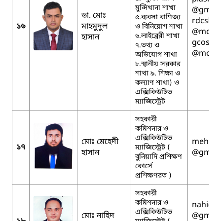
মুন্সিখানা শাখা
@gmail
ডা. মোঃ
৫.ব্যবসা বাণিজ্য
rdcshe
১৬
মাহমুদুল
ও বিনিয়োগ শাখা
@mopa.
৬.লাইব্রেরী শাখা
হাসান
gcoshe
৭.তথ্য ও
@mopa.
অভিযোগ শাখা
৮.স্থানীয় সরকার
শাখা ৯. শিক্ষা ও
কল্যাণ শাখা) ও
এক্সিকিউটিভ
ম্যাজিস্ট্রেট
সহকারী
কমিশনার ও
এক্সিকিউটিভ
মোঃ মেহেদী
mehedi
১৭
ম্যাজিস্ট্রেট (
হাসান
@gmail
বুনিয়াদি প্রশিক্ষণ
কোর্সে
প্রশিক্ষণরত )
সহকারী
কমিশনার ও
nahids
এক্সিকিউটিভ
মোঃ নাহিদ
@gmail